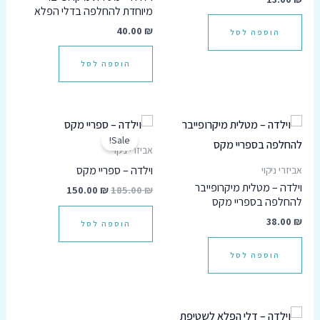
מיוחדת להחלפה בדלי הפלא
סמן קישורים
font_download
40.00
₪
הוספה לסל
אפס
cached
הוספה לסל
את
כל
האפשרויות
המחיר
המחיר
המקורי
הנוכחי
Sale!
היה:
הוא:
אביזרי ניקוי
150.00 ₪.
185.00 ₪.
וילדה – ספריי מקס
אביזרי ניקוי
וילדה – מטלית מיקרופייבר
150.00
₪
185.00
₪
להחלפה בספריי מקס
38.00
₪
הוספה לסל
הוספה לסל