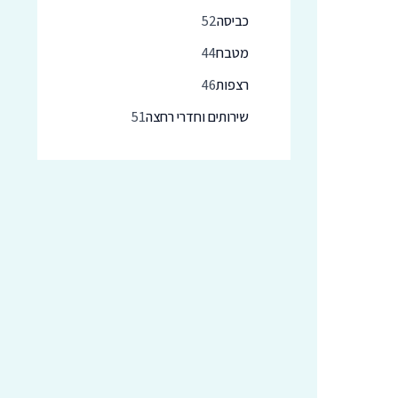
כביסה
52
מטבח
44
רצפות
46
שירותים וחדרי רחצה
51