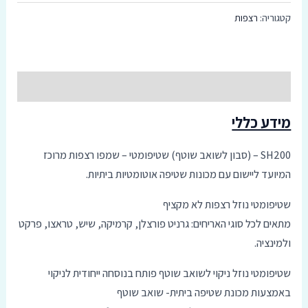
Infinity
קטגוריה:
רצפות
סמן קישורים
font_download
אפס
cached
את
כל
תיאור
האפשרויות
מידע כללי
SH200 – (סבון לשואב שוטף) שטיפומטי – שמפו רצפות מרוכז
המיועד ליישום עם מכונות שטיפה אוטומטיות ביתיות.
שטיפומטי נוזל רצפות לא מקציף
מתאים לכל סוגי האריחים: גרניט פורצלן, קרמיקה, שיש, טראצו, פרקט
ולמינציה.
שטיפומטי נוזל ניקוי לשואב שוטף פותח בנוסחה ייחודית לניקוי
באמצעות מכונת שטיפה ביתית- שואב שוטף