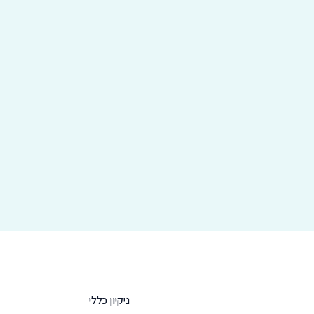
כמות
של
GLASS
CLEANER
ניקוי
חלונות
10ל
ניקיון כללי