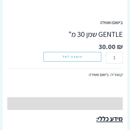
שמן
סמן קישורים
font_download
30
אפס
cached
בישום ואווירה
מ"
את
GENTLE שמן 30 מ"
כל
האפשרויות
30.00
₪
הוספה לסל
קטגוריה:
בישום ואווירה
תיאור
מידע כללי: