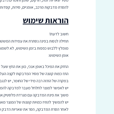
מסיר שאריות זפת, חרקים, שומן וחומרים נדבקי
להסרת מדבקות מרכב, אופניים, סירות, קסדות,
הוראות שימוש
חשוב לדעת!
תחילה לנסות בפינה נסתרת את עמידות המשטח
מומלץ ללבוש כפפות בזמן השימוש, לא לשמור
אופן השימוש:
החזק את המיכל באופן אנכי, כוון את החץ שעל כ
התז כמות קטנה של מסיר המדבקות לקצה העליו
במקרה של התזה רבה מידי של החומר, יש לנגב מ
יש לאפשר למוצר לחלחל מעבר למדבקה להמסת הדבק ולהמתין 3-5 דקות
משוך את פינת המדבקה עם מגרדת פלסטיק או 
יש להמשיך להתיז כמויות קטנות של המוצר מא
לאחר הסרת המדבקה, הסר את שאריות הדבק על י