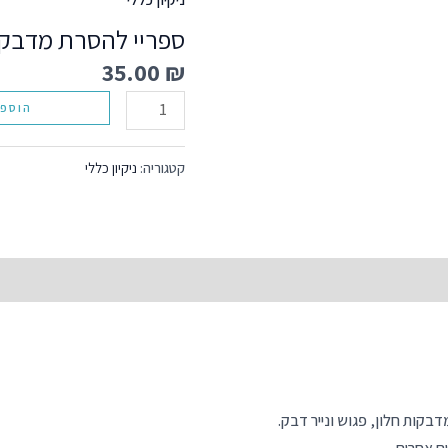
כמות
של
ספריי להסרת מדבק
ספריי
35.00
₪
להסרת
הוספה
מדבקות
קטגוריה:
ניקיון כללי
בקות חלון, פגוש ונייר דבק.