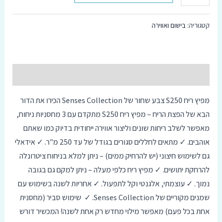
סמן קישורים
font_download
קטגוריה:
בישום ואווירה
אפס
cached
את
כל
האפשרויות
תיאור
מפיץ
ריח
S250
צבע
שחור
של
Senses Collection
הכירו
את
הדור
הבא
של
הפצת
הריח
–
מפיץ
ריח
S250
מתקדם
עם
3
מחסניות
ניחוח
,
מאפשר
לשלב
ריחות
שונים
וליצור
אווירה
ייחודית
בדיוק
כמו
שאתם
אוהבים
. ✓
מתאים
לחללים
סגורים
בגודל
של
עד
250
מ
"
ר
. ✓
אידאלי
גם
לשימוש
חיצוני
(
יש
להרחיק
ממים
) –
ניתן
למלא
בניחוח
ציטרונלה
להרחקת
יתושים
. ✓
מפיץ
ריח
כלפי
מעלה
–
ניתן
למקם
גם
בגובה
נמוך
. ✓
עוצמתי
,
אלגנטי
וקל
לתפעול
. ✓
אחריות
לשנה
בשימוש
עם
שמנים
מקוריים
של
Senses Collection. ✓
שימוש
סביר
(
מחסנית
אחת
בכל
פעם
)
מאפשר
מילוי
מחדש
רק
אחת
לשנה
!
המכשיר
דורש