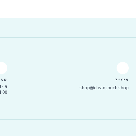
אימייל
שעו
א - ו 
shop@cleantouch.shop
11:00 עד 0