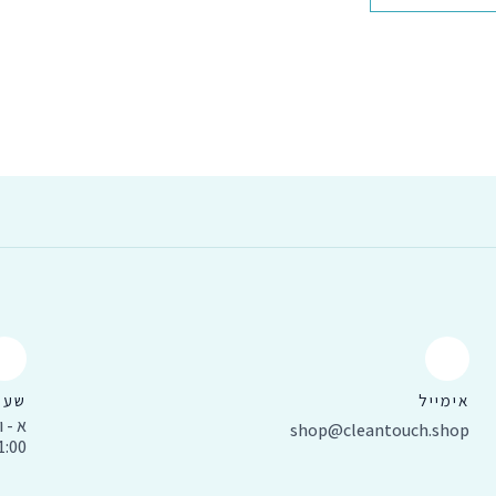
אימייל
שעו
א - ו 
shop@cleantouch.shop
11:00 עד 0