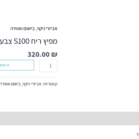
אביזרי ניקוי
,
בישום ואווירה
כמות
של
מפיץ ריח S100 צבע שחור כולל שמן 30 מל
מפיץ
320.00
₪
ריח
S100
הוספה
צבע
שחור
קטגוריות:
אביזרי ניקוי
,
בישום ואווירה
כולל
שמן
30
מל
ד