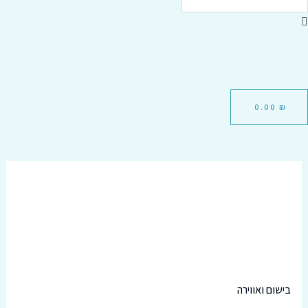
סמן קישורים
font_download
אפס
cached
את
כל
האפשרויות
CART
0.00
₪
כמות
של
מטהר
אויר
SENSES
מרוכז
בישום ואווירה
RESORT