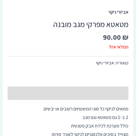
סמן קישורים
font_download
אביזרי ניקוי
מטאטא מפרקי מגב מובנה
אפס
cached
את
כל
90.00
₪
האפשרויות
המלאי אזל
קטגוריה:
אביזרי ניקוי
תיאור
מתאים לניקוי כל סוגי המשטחים רטובים או יבשים
2 ב-1 גם מטאטא וגם מגב
כולל מערכת לכידת אבק פטנטית
מצוייד בסיבים אלכסוניים לניקוי לאורך קירות