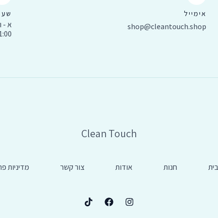
אימייל
שעו
א - ו 
shop@cleantouch.shop
11:00 עד 0
Clean Touch
ית
חנות
אודות
צור קשר
מדיניות פר