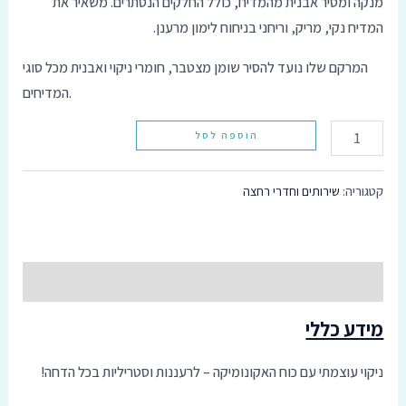
מנקה ומסיר אבנית מהמדיח, כולל החלקים הנסתרים. משאיר את
סמן קישורים
המדיח נקי, מריק, וריחני בניחוח לימון מרענן.
font_download
אפס
המרקם שלו נועד להסיר שומן מצטבר, חומרי ניקוי ואבנית מכל סוגי
cached
את
המדיחים.
כל
האפשרויות
הוספה לסל
קטגוריה:
שירותים וחדרי רחצה
תיאור
מידע כללי
ניקוי עוצמתי עם כוח האקונומיקה – לרעננות וסטריליות בכל הדחה!