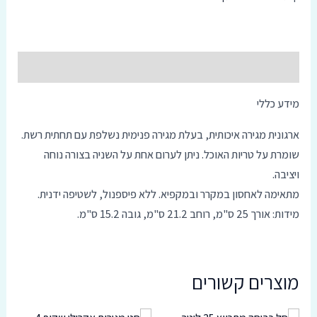
סמן קישורים
font_download
אפס
cached
תיאור
את
כל
האפשרויות
מידע כללי
ארגונית מגירה איכותית, בעלת מגירה פנימית נשלפת עם תחתית רשת.
שומרת על טריות האוכל. ניתן לערום אחת על השניה בצורה נוחה
ויציבה.
מתאימה לאחסון במקרר ובמקפיא. ללא פיספנול, לשטיפה ידנית.
מידות: אורך 25 ס"מ, רוחב 21.2 ס"מ, גובה 15.2 ס"מ.
מוצרים קשורים