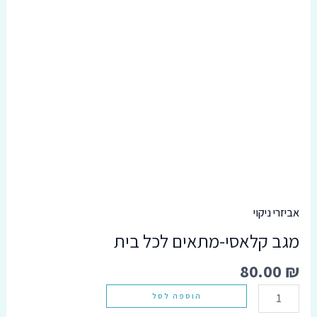
סמן קישורים
font_download
אפס
cached
את
כל
האפשרויות
אביזרי ניקוי
מגב קלאסי-מתאים לכל בית
80.00
₪
הוספה לסל