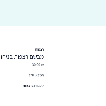
רצפות
מבשם רצפות בניחוח NSES AUROA
30.00
₪
המלאי אזל
קטגוריה:
רצפות