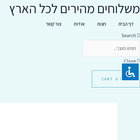
משלוחים מהירים לכל הארץ
ילוג
כמות
תוכן
של
מבשם
דף הבית
חנות
אודות
צור קשר
כביסה
Search
עוצמתי
AURORA
Close
CART
0.00
₪