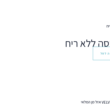
יסה ללא ריח
ה לסל
אזל מן המלאי