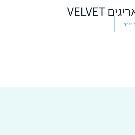
ם VELVET
 נוסף