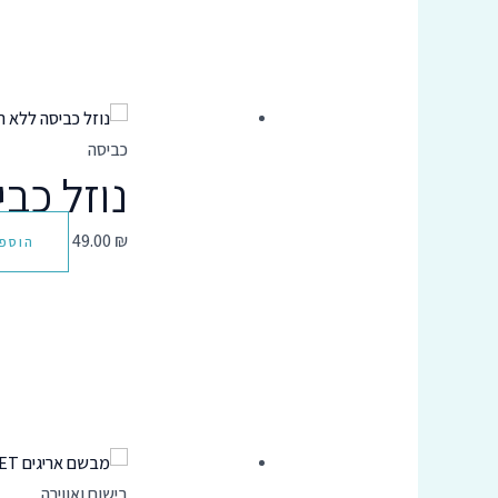
כביסה
נוזל כב
49.00
₪
הוספ
בישום ואווירה