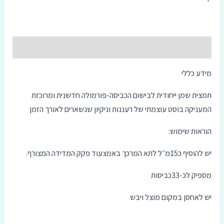
סמן קישורים
font_download
אפס
cached
תיאור
את
כל
האפשרויות
מידע כללי
תמצית שמן ייחודית לבישום הכביסה-פורמולה חדשנית ומרוכזת
המעניקה בוסט עוצמתי של רעננות וניקיון שנשארים לאורך הזמן
הוראות שימוש:
יש להוסיף כ15מ״ל לתא המרכך באמצעוד פקק המדידה המצורף.
מספיק לכ-33כביסות
יש לאחסן במקום מוצל ויבש