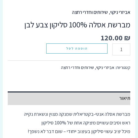
סמן קישורים
font_download
אביזרי ניקוי
,
שירותים וחדרי רחצה
מברשת אסלה 100% סליקון צבע לבן
אפס
cached
את
כל
120.00
₪
האפשרויות
הוספה לסל
קטגוריות:
אביזרי ניקוי
,
שירותים וחדרי רחצה
תיאור
מברשת אסלה אנטי-בקטריאלית שמנקה מצוין ונשארת נקייה
ראש וסיבים עשויים מיציקה אחת של 100% סיליקון
מיכל יציב עשוי סיליקון בעיצוב ייחודי – שום דבר לא נשפך!