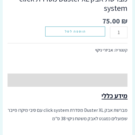
system
סמן קישורים
font_download
75.00
₪
אפס
cached
את
הוספה לסל
כל
האפשרויות
קטגוריה:
אביזרי ניקוי
תיאור
מידע כללי
מברשת אבק Duster XL מסדרת click system עם סיבי מיקרו פייבר
שפועלים כמגנט לאבק משטח ניקוי 38 ס"מ