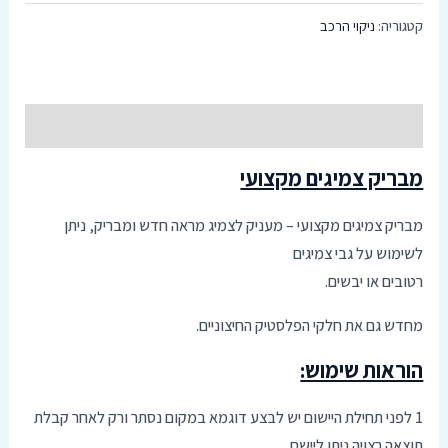
מבריק
קטגוריה:
ניקוי הרכב
סמן קישורים
font_download
צמיגים
מקצועי
אפס
cached
את
כל
תיאור
האפשרויות
מבריק צמיגים מקצועי
מבריק צמיגים מקצועי – מעניק לצמיג מראה חדש ומבריק, ניתן
לשימוש על גבי צמיגים
רטובים או יבשים.
מחדש גם את חלקי הפלסטיק החיצוניים.
הוראות שימוש:
1 לפני תחילת היישום יש לבצע דוגמא במקום נסתר ורק לאחר קבלת
תוצאה רצויה ניתן ליישם.