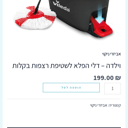
סמן קישורים
font_download
אפס
cached
את
כל
האפשרויות
אביזרי ניקוי
וילדה – דלי הפלא לשטיפת רצפות בקלות
199.00
₪
הוספה לסל
קטגוריה:
אביזרי ניקוי