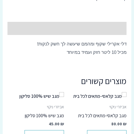
סמן קישורים
font_download
אפס
cached
תיאור
את
כל
האפשרויות
דלי
אקרילי
שקוף
ומהמם
שיעשה
לך
חשק
לנקות
!
מכיל
10
ליטר
חזק
ועמיד
במיוחד
מוצרים קשורים
אביזרי ניקוי
אביזרי ניקוי
מגב קלאסי-מתאים לכל בית
מגב שיש 100% סליקון
45.00
₪
80.00
₪