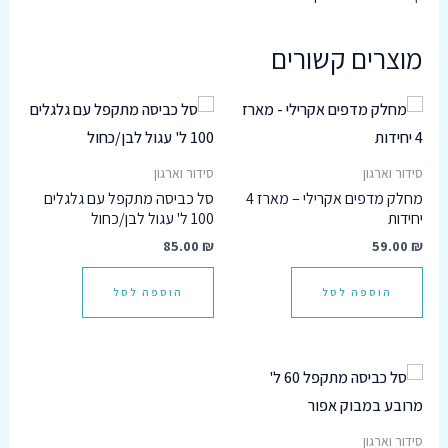
סמן קישורים
font_download
מוצרים קשורים
אפס
cached
את
כל
האפשרויות
סידור וארגון
סידור וארגון
מחלק מדפים אקרילי – מארז 4
סל כביסה מתקפל עם גלגלים
יחידות
100 ל' עגול לבן/כחול
85.00
₪
59.00
₪
הוספה לסל
הוספה לסל
סידור וארגון