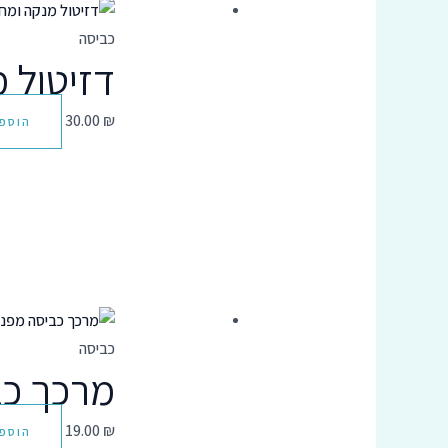
כביסה
דזיטול 
30.00
₪
הוספ
כביסה
מרכך כב
19.00
₪
הוספ