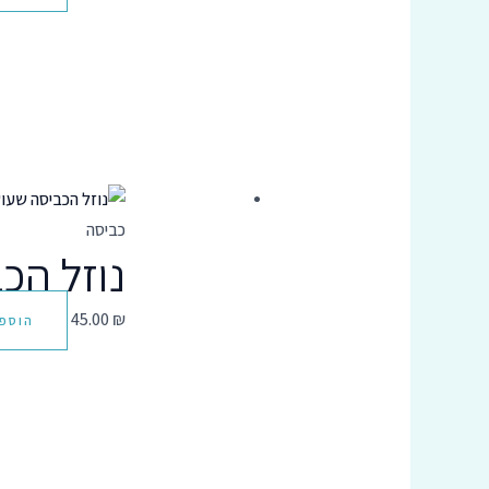
כביסה
נוזל הכ
45.00
₪
הוספ