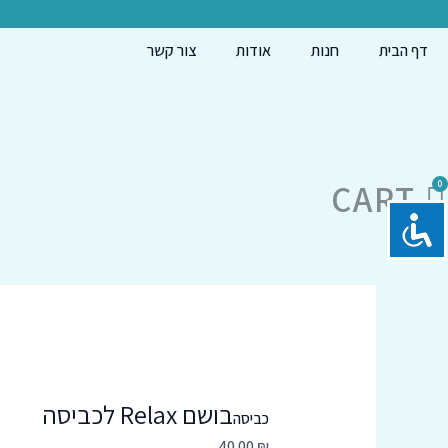
ילוג
כמות
תוכן
של
דף הבית
חנות
אודות
צור קשר
בושם
Relax
לכביסה
CART
בושם Relax לכביסה
כביסה
40.00
₪