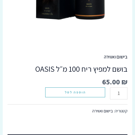
סמן קישורים
font_download
אפס
cached
את
כל
האפשרויות
בישום ואווירה
בושם למפיץ ריח 100 מ״ל OASIS
65.00
₪
הוספה לסל
קטגוריה:
בישום ואווירה